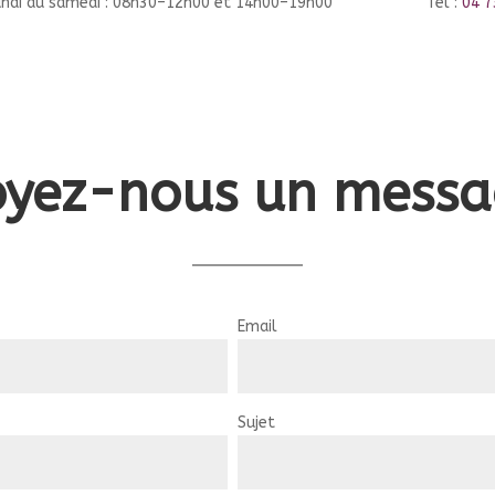
undi au samedi : 08h30–12h00 et 14h00–19h00
Tél :
04 7
oyez-nous un messa
Email
Sujet