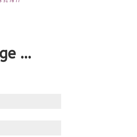
3 51 76 77
ge …