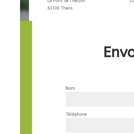
Le Pont de l’Hélion
L
63300 Thiers
Env
Nom
Téléphone