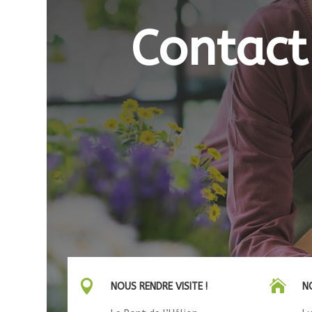
Contact


NOUS RENDRE VISITE !
N