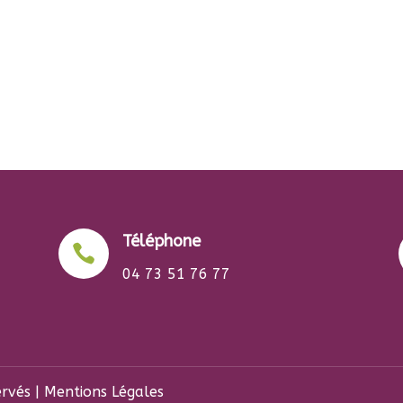
Téléphone

04 73 51 76 77
rvés |
Mentions Légales